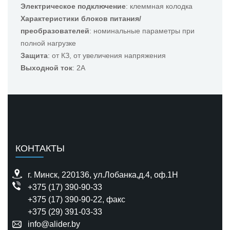
Электрическое подключение
: клеммная колодка
Характеристики блоков питания/
преобразователей
: номинальные параметры при
полной нагрузке
Защита
: от КЗ, от увеличения напряжения
Выходной ток
: 2А
КОНТАКТЫ
г. Минск, 220136, ул.Лобанка,д.4, оф.1H
+375 (17) 390-90-33
+375 (17) 390-90-22
, факс
+375 (29) 391-03-33
info@alider.by