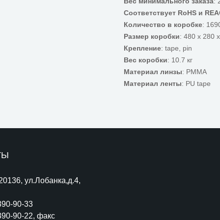
Вес минимального заказа
: 
Соответствует RoHS и RE
Количество в коробке
: 169
Размер коробки
: 480 x 280 
Крепление
: tape, pin
Вес коробки
: 10.7 кг
Материал линзы
: PMMA
Материал ленты
: PU tape
ТЫ
220136, ул.Лобанка,д.4,
390-90-33
390-90-22
, факс