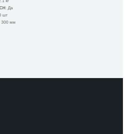
2.1 кг
ACH
: Да
0 шт
x 300 мм