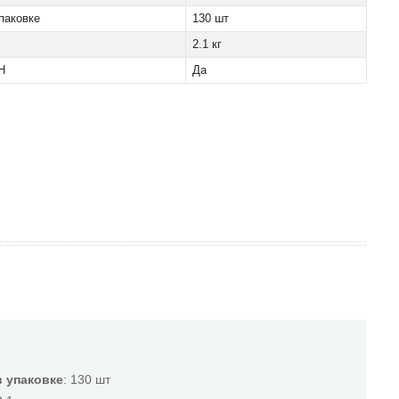
паковке
130 шт
2.1 кг
H
Да
 упаковке
: 130 шт