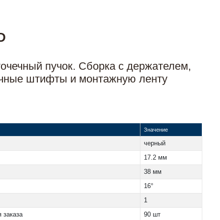
D
очечный пучок. Сборка с держателем,
чные штифты и монтажную ленту
Значение
черный
17.2 мм
38 мм
16°
1
 заказа
90 шт