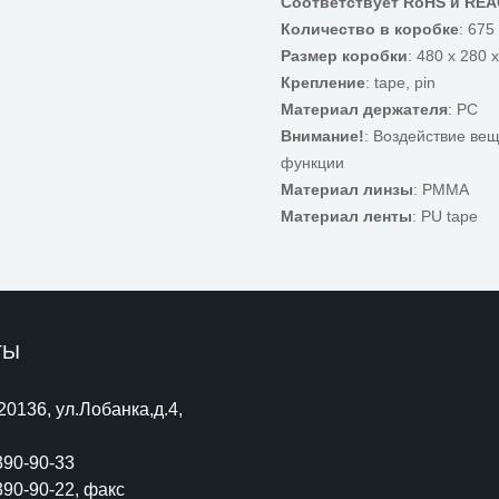
Соответствует RoHS и RE
Количество в коробке
: 675
Размер коробки
: 480 x 280 
Крепление
: tape, pin
Материал держателя
: PC
Внимание!
: Воздействие ве
функции
Материал линзы
: PMMA
Материал ленты
: PU tape
ТЫ
220136, ул.Лобанка,д.4,
390-90-33
390-90-22
, факс