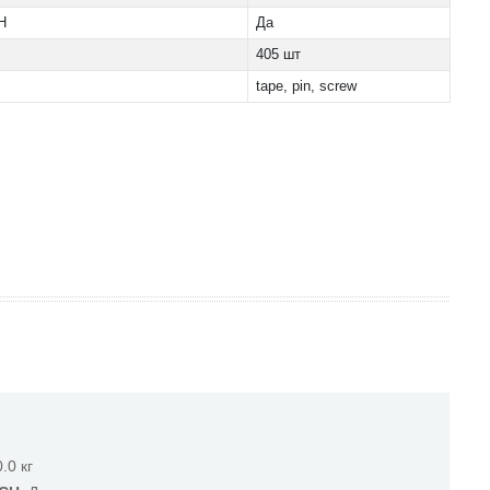
H
Да
405 шт
tape, pin, screw
0.0 кг