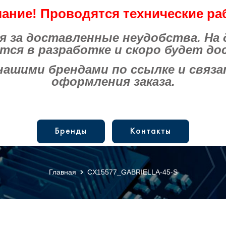
ание! Проводятся технические ра
за доставленные неудобства. На
тся в разработке и скоро будет до
шими брендами по ссылке и связат
оформления заказа.
Бренды
Контакты
Главная
CX15577_GABRIELLA-45-S