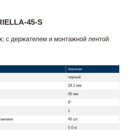
IELLA-45-S
к; с держателем и монтажной лентой
Значение
черный
29.1 мм
45 мм
9°
1
паковке
45 шт
0.0 кг