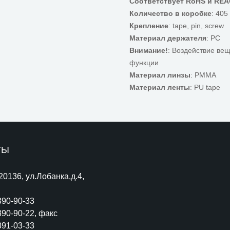
Соответствует RoHS и RE
Количество в коробке
: 405
Крепление
: tape, pin, screw
Материал держателя
: PC
Внимание!
: Воздействие ве
функции
Материал линзы
: PMMA
Материал ленты
: PU tape
ТЫ
220136, ул.Лобанка,д.4,
390-90-33
390-90-22
, факс
391-03-33