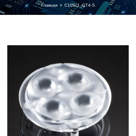
Главная
C10971_GT4-S