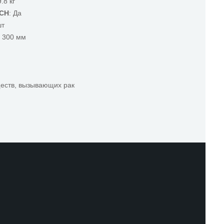
9.8 кг
ACH
: Да
шт
x 300 мм
ществ, вызывающих рак