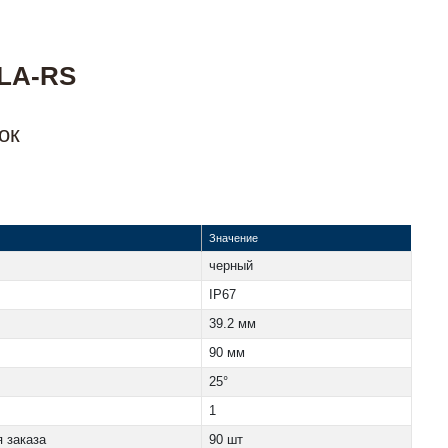
LA-RS
ок
Значение
черный
IP67
39.2 мм
90 мм
25°
1
 заказа
90 шт