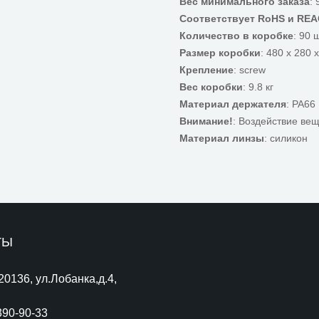
Вес минимального заказа
: 
Соответствует RoHS и RE
Количество в коробке
: 90 
Размер коробки
: 480 x 280 
Крепление
: screw
Вес коробки
: 9.8 кг
Материал держателя
: PA66
Внимание!
: Воздействие ве
Материал линзы
: силикон
ТЫ
220136, ул.Лобанка,д.4,
390-90-33