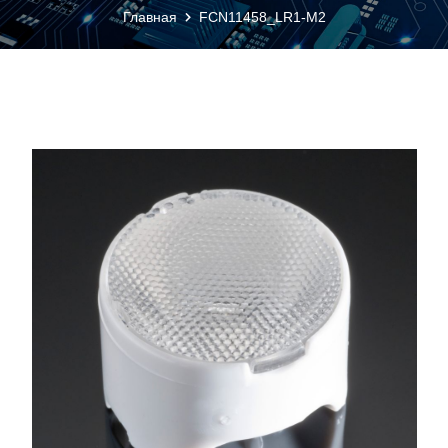
Главная
FCN11458_LR1-M2