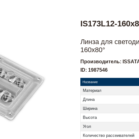
IS173L12-160x
Линза для светоди
160x80°
Производитель: ISSAT
ID: 1987546
Название
Материал
Длина
Ширина
Высота
Угол
Количество рассеивателей