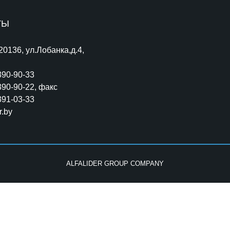
ТЫ
220136, ул.Лобанка,д.4,
390-90-33
390-90-22
, факс
391-03-33
r.by
ALFALIDER GROUP COMPANY