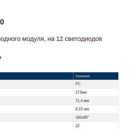
80
одного модуля, на 12 светодиодов
A
Значение
PC
173мм
71,4 мм
8,15 мм
160x80°
12