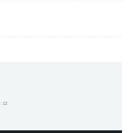
й
: 12