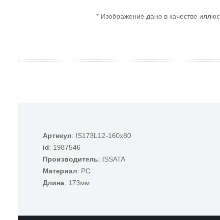
* Изображение дано в качестве иллюс
Артикул
: IS173L12-160x80
id
: 1987546
Производитель
: ISSATA
Материал
: PC
Длина
: 173мм