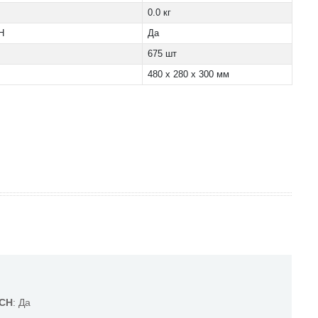
0.0 кг
H
Да
675 шт
480 x 280 x 300 мм
ACH
: Да