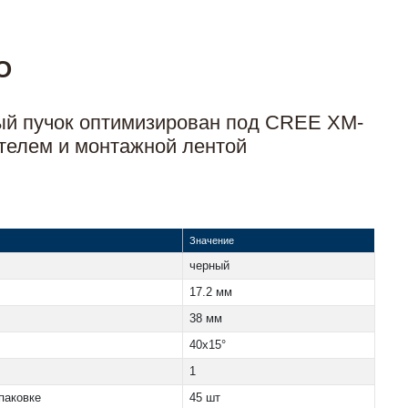
O
ный пучок оптимизирован под CREE XM-
ателем и монтажной лентой
Значение
черный
17.2 мм
38 мм
40x15°
1
паковке
45 шт