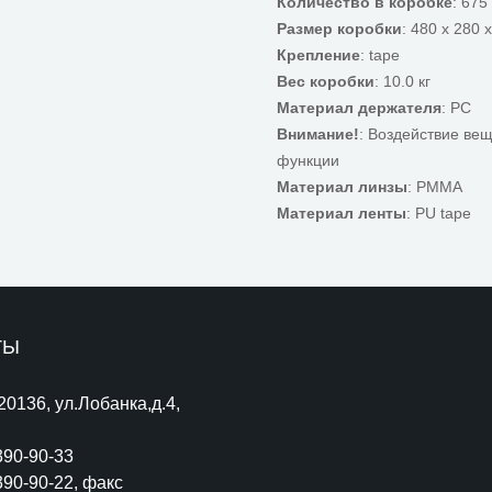
Количество в коробке
: 675
Размер коробки
: 480 x 280 
Крепление
: tape
Вес коробки
: 10.0 кг
Материал держателя
: PC
Внимание!
: Воздействие ве
функции
Материал линзы
: PMMA
Материал ленты
: PU tape
ТЫ
220136, ул.Лобанка,д.4,
390-90-33
390-90-22
, факс