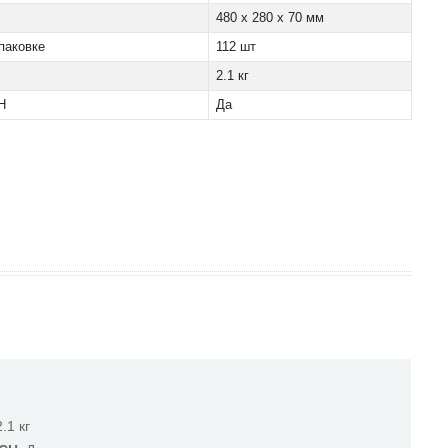
480 x 280 x 70 мм
паковке
112 шт
2.1 кг
H
Да
2.1 кг