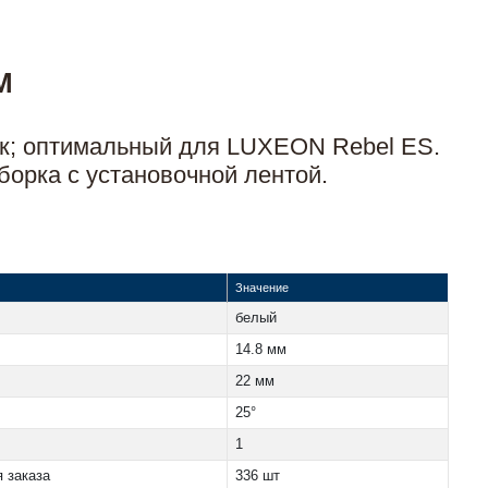
M
ок; оптимальный для LUXEON Rebel ES.
борка с установочной лентой.
Значение
белый
14.8 мм
22 мм
25°
1
 заказа
336 шт