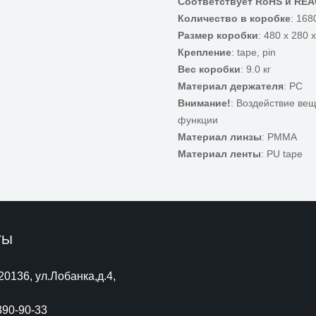
Соответствует RoHS и RE
Количество в коробке
: 168
Размер коробки
: 480 x 280 
Крепление
: tape, pin
Вес коробки
: 9.0 кг
Материал держателя
: PC
Внимание!
: Воздействие ве
функции
Материал линзы
: PMMA
Материал ленты
: PU tape
ТЫ
220136, ул.Лобанка,д.4,
390-90-33